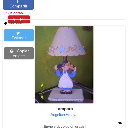
Compartir
Sus obras
Pin
Artesanía
Twittear
Copiar
enlace
Lampara
Angelica Amaya
ND
¡Envío y devolución gratis!